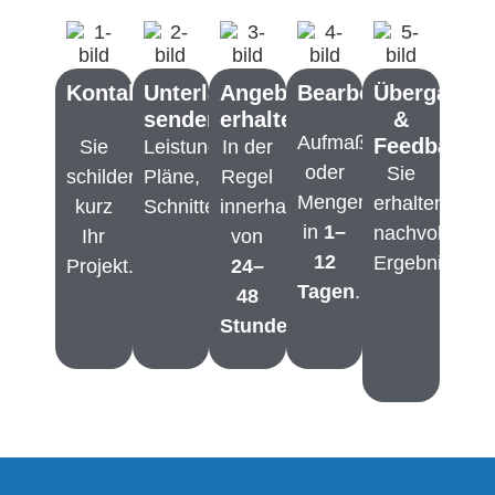
Kontaktaufnahme
Unterlagen
Angebot
Bearbeitung
Übergabe
senden
erhalten
&
Aufmaß
Feedback
Sie
Leistungsverzeichnis,
In der
oder
Sie
schildern
Pläne,
Regel
Mengenermittlung
erhalten
kurz
Schnitte.
innerhalb
in
1–
nachvollzieh
Ihr
von
12
Ergebnisse.
Projekt.
24–
Tagen
.
48
Stunden
.