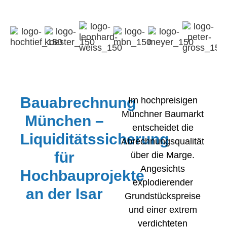
Bauabrechnung
Im hochpreisigen
Münchner Baumarkt
München –
entscheidet die
Liquiditätssicherung
Abrechnungsqualität
für
über die Marge.
Angesichts
Hochbauprojekte
explodierender
an der Isar
Grundstückspreise
und einer extrem
verdichteten