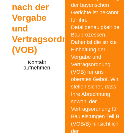
nach der
der bayerischen
Gerichte ist bekannt
Vergabe
für ihre
und
Detailgenauigkeit bei
Bauprozessen.
Vertragsordnung
Daher ist die strikte
(VOB)
Einhaltung der
Vergabe und
Kontakt
Vertragsordnung
aufnehmen
(VOB) für uns
oberstes Gebot. Wir
stellen sicher, dass
Ihre Abrechnung
sowohl der
Vertragsordnung für
Bauleistungen Teil B
(VOB/B) hinsichtlich
der