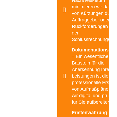
Nachweisketten
minimieren wir das Ri
von Kürzungen durch
Auftraggeber oder sp
Rückforderungen im 
der
Schlussrechnungsprü
Dokumentationsqual
– Ein wesentlicher
Baustein für die
Anerkennung Ihrer
Leistungen ist die
professionelle Erstell
von Aufmaßplänen, d
wir digital und prüffäh
für Sie aufbereiten.
Fristenwahrung