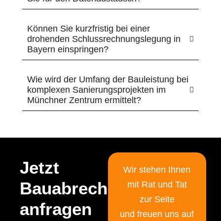
Können Sie kurzfristig bei einer
drohenden Schlussrechnungslegung in
Bayern einspringen?
Wie wird der Umfang der Bauleistung bei
komplexen Sanierungsprojekten im
Münchner Zentrum ermittelt?
Jetzt
Wir stehen Ihnen
Bauabrechnung
mit Rat
und Tat
zur Seite
anfragen
und
freuen uns auf