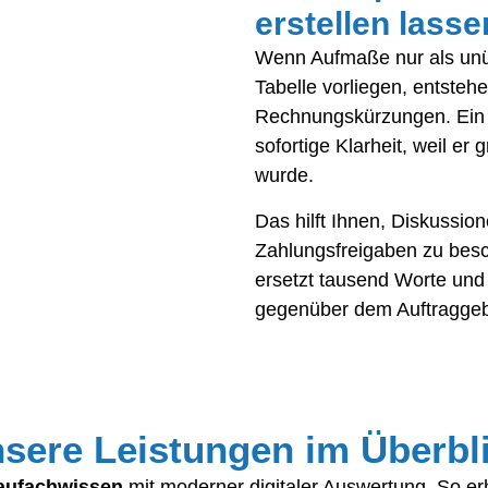
erstellen lass
Wenn Aufmaße nur als unübe
Tabelle vorliegen, entsteh
Rechnungskürzungen. Ein p
sofortige Klarheit, weil er 
wurde.
Das hilft Ihnen, Diskussi
Zahlungsfreigaben zu bes
ersetzt tausend Worte und 
gegenüber dem Auftraggeb
sere Leistungen im Überbl
aufachwissen
mit moderner digitaler Auswertung. So erh