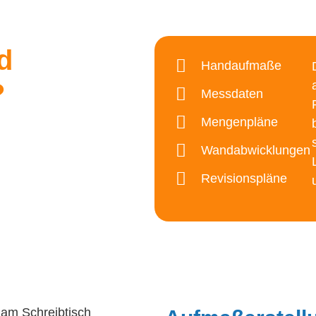
d
Handaufmaße
?
Messdaten
Mengenpläne
Wandabwicklungen
Revisionspläne