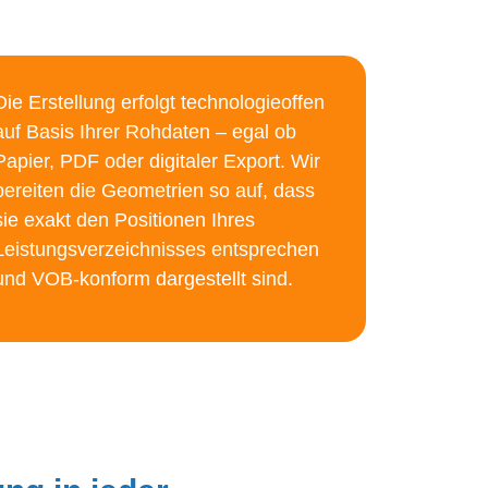
Die Erstellung erfolgt technologieoffen
auf Basis Ihrer Rohdaten – egal ob
Papier, PDF oder digitaler Export. Wir
bereiten die Geometrien so auf, dass
sie exakt den Positionen Ihres
Leistungsverzeichnisses entsprechen
und VOB-konform dargestellt sind.